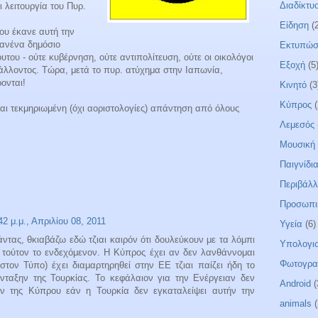
Διαδίκτυ
 λειτουργία του Πυρ.
Είδηση
(
ου έκανε αυτή την
κανένα δημόσιο
Εκτυπώσ
του - ούτε κυβέρνηση, ούτε αντιπολίτευση, ούτε οι οικολόγοι
Εξοχή
(5
άλλοντος. Τώρα, μετά το πυρ. ατύχημα στην Ιαπωνία,
ονται!
Κινητό
(3
Κύπρος
ι τεκμηριωμένη (όχι αοριστολογίες) απάντηση από όλους
Λεμεσός
Μουσική
Παιγνίδι
Περιβάλ
Προσωπι
42 μ.μ., Απριλίου 08, 2011
Υγεία
(6)
τας, θκιαβάζω εδώ τζιαι καιρόν ότι δουλεύκουν με τα λόμπι
Υπολογισ
τούτον το ενδεχόμενον. Η Κύπρος έχει αν δεν λανθάννομαι
Φωτογρα
τον Τύπο) έχει διαμαρτηρηθεί στην ΕΕ τζιαι παίζει ήδη το
νταξην της Τουρκίας. Το κεφάλαιον για την Ενέργειαν δεν
Android
(
ην της Κύπρου εάν η Τουρκία δεν εγκαταλείψει αυτήν την
animals
(