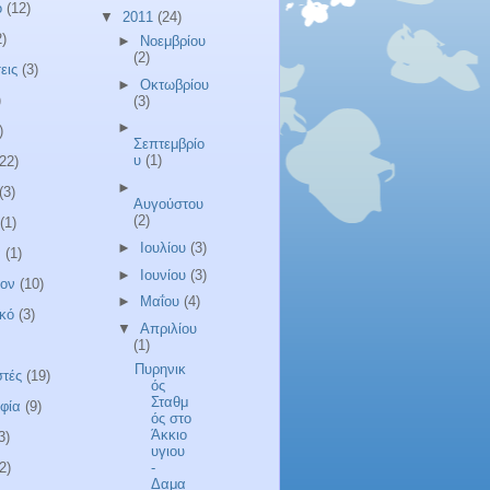
ο
(12)
▼
2011
(24)
2)
►
Νοεμβρίου
(2)
εις
(3)
►
Οκτωβρίου
)
(3)
►
)
Σεπτεμβρίο
υ
(1)
(22)
►
(3)
Αυγούστου
(2)
(1)
►
Ιουλίου
(3)
α
(1)
►
Ιουνίου
(3)
λον
(10)
►
Μαΐου
(4)
κό
(3)
▼
Απριλίου
(1)
Πυρηνικ
τές
(19)
ός
Σταθμ
φία
(9)
ός στο
Άκκιο
3)
υγιου
-
2)
Δαμα