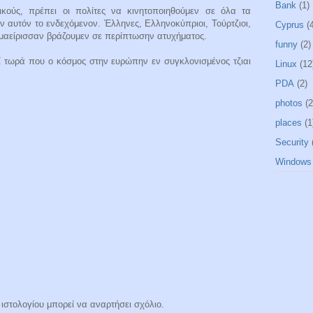
Bank
(1)
κούς, πρέπει οι πολίτες να κινητοποιηθούμεν σε όλα τα
 αυτόν το ενδεχόμενον. Έλληνες, Ελληνοκύπριοι, Τούρτζιοι,
Cyprus
(
ν μαείρισσαν βράζουμεν σε περίπτωσην ατυχήματος.
funny
(2)
ινεί τωρά που ο κόσμος στην ευρώπην εν συγκλονισμένος τζιαι
Linux
(12
PDA
(2)
photos
(2
places
(1
Security
Windows
ιστολογίου μπορεί να αναρτήσει σχόλιο.