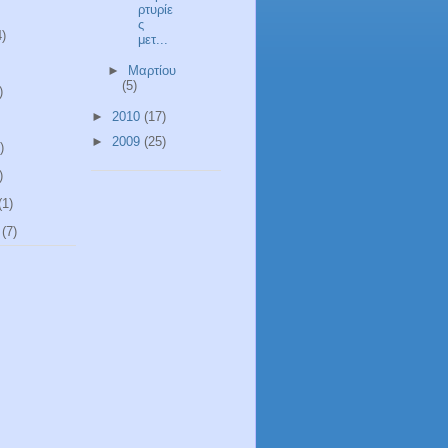
ρτυρίε
ς
4)
μετ...
►
Μαρτίου
(5)
)
►
2010
(17)
►
2009
(25)
)
)
(1)
(7)