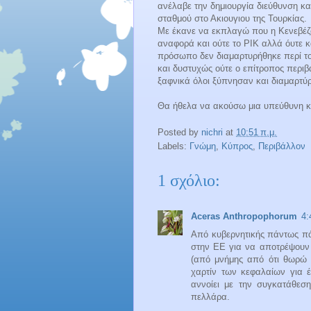
ανέλαβε την δημιουργία διεύθυνση και
σταθμού στο Ακιουγιου της Τουρκίας.
Με έκανε να εκπλαγώ που η Κενεβέζ
αναφορά και ούτε το ΡΙΚ αλλά όυτε 
πρόσωπο δεν διαμαρτυρήθηκε περί του
και δυστυχώς ούτε ο επίτροπος περιβ
ξαφνικά όλοι ξύπνησαν και διαμαρτύρ
Θα ήθελα να ακούσω μια υπεύθυνη κα
Posted by
nichri
at
10:51 π.μ.
Labels:
Γνώμη
,
Κύπρος
,
Περιβάλλον
1 σχόλιο:
Aceras Anthropophorum
4:
Από κυβερνητικής πάντως πάν
στην ΕΕ για να αποτρέψουν 
(από μνήμης από ότι θωρώ σ
χαρτίν των κεφαλαίων για έ
αννοίει με την συγκατάθεσ
πελλάρα.