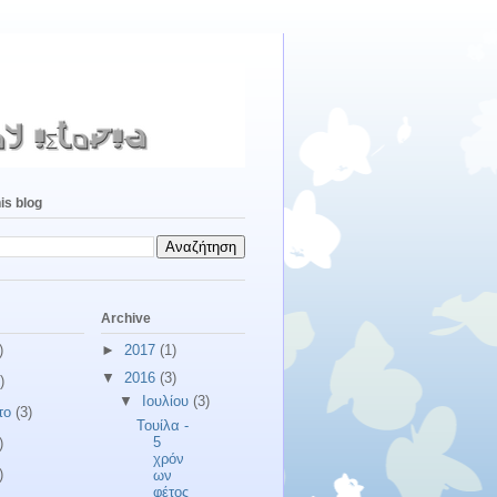
is blog
Archive
)
►
2017
(1)
▼
2016
(3)
)
▼
Ιουλίου
(3)
το
(3)
Τουίλα -
5
)
χρόν
)
ων
φέτος