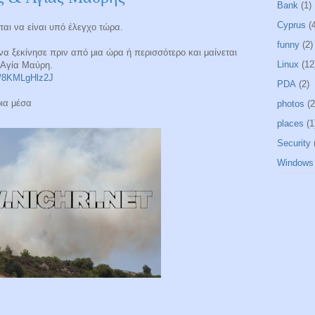
Bank
(1)
Cyprus
(
αι να είναι υπό έλεγχο τώρα.
funny
(2)
να ξεκίνησε πριν από μια ώρα ή περισσότερο και μαίνεται
Linux
(12
 Αγία Μαύρη.
co/8KMLgHlz2J
PDA
(2)
ρια μέσα
photos
(2
places
(1
Security
Windows