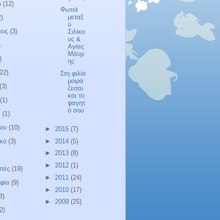
ο
(12)
Φωτιά
μεταξ
2)
ύ
εις
(3)
Σιλίκο
υς &
)
Αγίας
Μάυρ
)
ης
(22)
Στη φιλία
μοιρά
(3)
ζεσαι
και το
(1)
φαγητ
ό σου
α
(1)
λον
(10)
►
2015
(7)
►
2014
(5)
κό
(3)
►
2013
(8)
►
2012
(1)
τές
(19)
►
2011
(24)
φία
(9)
►
2010
(17)
3)
►
2009
(25)
2)