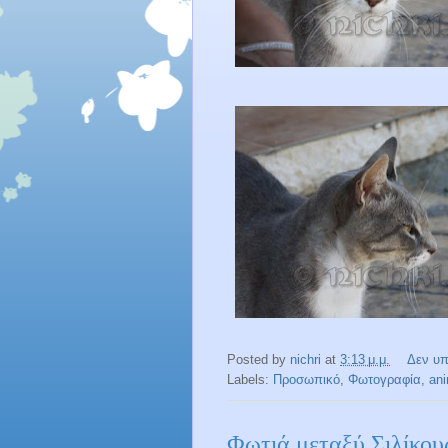
Posted by
nichri
at
3:13 μ.μ.
Δεν υ
Labels:
Προσωπικό
,
Φωτογραφία
,
an
Φωτιά μεταξύ Σιλίκο