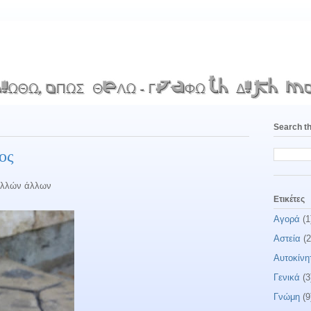
Search th
ος
πολλών άλλων
Ετικέτες
Αγορά
(1
Αστεία
(2
Αυτοκίνη
Γενικά
(3
Γνώμη
(9