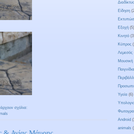
Διαδίκτυ
Είδηση
(
Εκτυπώσ
Εξοχή
(5
Κινητό
(3
Κύπρος
Λεμεσός
Μουσική
Παιγνίδι
Περιβάλ
Προσωπι
Υγεία
(6)
Υπολογισ
πάρχουν σχόλια:
Φωτογρα
imals
Android
(
animals
(
υς & Αγίας Μάυρης