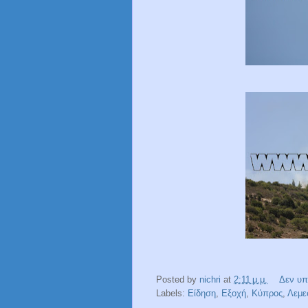
Posted by
nichri
at
2:11 μ.μ.
Δεν υπ
Labels:
Είδηση
,
Εξοχή
,
Κύπρος
,
Λεμε